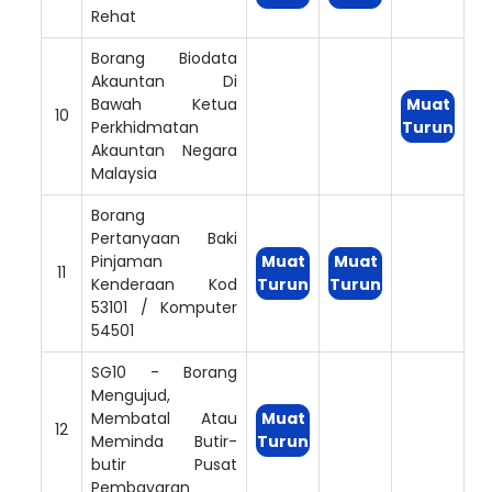
Rehat
Borang Biodata
Akauntan Di
Bawah Ketua
Muat
10
Perkhidmatan
Turun
Akauntan Negara
Malaysia
Borang
Pertanyaan Baki
Pinjaman
Muat
Muat
11
Kenderaan Kod
Turun
Turun
53101 / Komputer
54501
SG10 - Borang
Mengujud,
Membatal Atau
Muat
12
Meminda Butir-
Turun
butir Pusat
Pembayaran