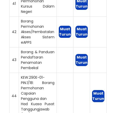
Permohonan
Muat
41
Kursus Dalam
Turun
Negeri
Borang
Permohonan
Muat
Muat
42
Akses/Pembatalan
Turun
Turun
Akses Sistem
eAPPS
Borang & Panduan
Pendaftaran
Muat
43
Penamatan
Turun
Pembekal
KEW.290E-01-
PIN.1/18: Borang
Permohonan
Capaian
Muat
44
Pengguna dan
Turun
Had Kuasa Pusat
Tanggungjawab