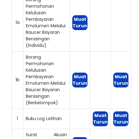
Permohonan
Kelulusan
Pembayaran
Muat
1a
Emolumen Melalui
Turun
Baucer Bayaran
Berasingan
(Individu)
Borang
Permohonan
Kelulusan
Pembayaran
Muat
Muat
1b
Emolumen Melalui
Turun
Turun
Baucer Bayaran
Berasingan
(Berkelompok)
Muat
Muat
1
Buku Log Latihan
Turun
Turun
Surat Akuan