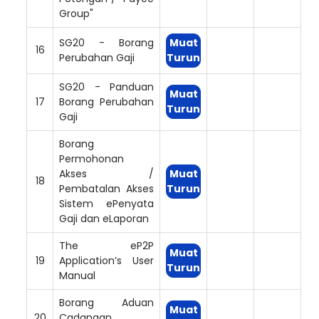
Group"
SG20 - Borang
Muat
16
Perubahan Gaji
Turun
SG20 - Panduan
Muat
17
Borang Perubahan
Turun
Gaji
Borang
Permohonan
Akses /
Muat
18
Pembatalan Akses
Turun
Sistem ePenyata
Gaji dan eLaporan
The eP2P
Muat
19
Application’s User
Turun
Manual
Borang Aduan
Muat
20
Cadangan