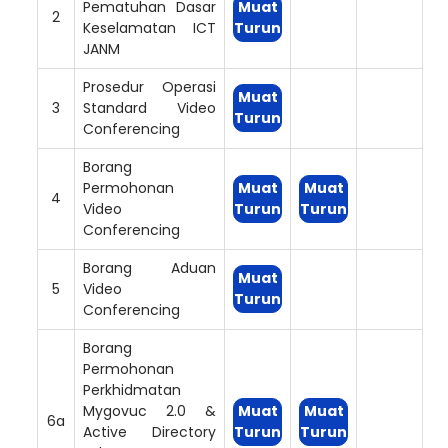
Pematuhan Dasar
Muat
2
Keselamatan ICT
Turun
JANM
Prosedur Operasi
Muat
3
Standard Video
Turun
Conferencing
Borang
Permohonan
Muat
Muat
4
Video
Turun
Turun
Conferencing
Borang Aduan
Muat
5
Video
Turun
Conferencing
Borang
Permohonan
Perkhidmatan
Mygovuc 2.0 &
Muat
Muat
6a
Active Directory
Turun
Turun