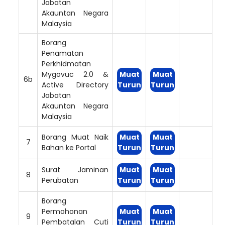
Jabatan
Akauntan Negara
Malaysia
Borang
Penamatan
Perkhidmatan
Mygovuc 2.0 &
Muat
Muat
6b
Active Directory
Turun
Turun
Jabatan
Akauntan Negara
Malaysia
Borang Muat Naik
Muat
Muat
7
Bahan ke Portal
Turun
Turun
Surat Jaminan
Muat
Muat
8
Perubatan
Turun
Turun
Borang
Permohonan
Muat
Muat
9
Pembatalan Cuti
Turun
Turun