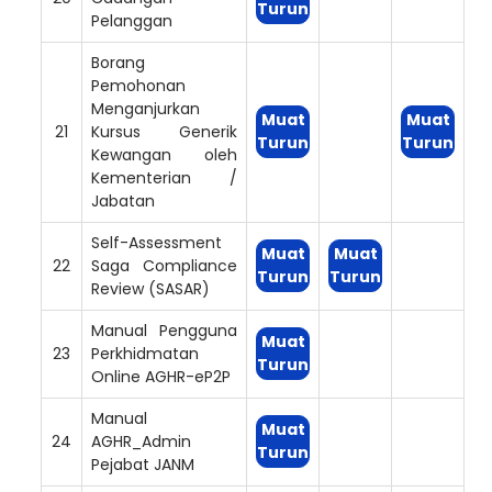
Turun
Pelanggan
Borang
Pemohonan
Menganjurkan
Muat
Muat
21
Kursus Generik
Turun
Turun
Kewangan oleh
Kementerian /
Jabatan
Self-Assessment
Muat
Muat
22
Saga Compliance
Turun
Turun
Review (SASAR)
Manual Pengguna
Muat
23
Perkhidmatan
Turun
Online AGHR-eP2P
Manual
Muat
24
AGHR_Admin
Turun
Pejabat JANM