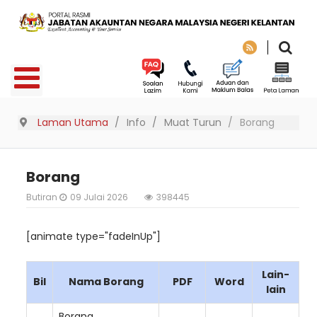
Laman Utama
Info
Muat Turun
Borang
Borang
Butiran
09 Julai 2026
398445
[animate type="fadeInUp"]
Lain-
Bil
Nama Borang
PDF
Word
lain
Borang