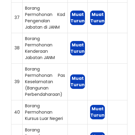
Borang
Permohonan Kad
Muat
Muat
37
Pengenalan
Turun
Turun
Jabatan di JANM
Borang
Permohonan
Muat
38
Kenderaan
Turun
Jabatan JANM
Borang
Permohonan Pas
Muat
39
Keselamatan
Turun
(Bangunan
Perbendaharaan)
Borang
Muat
40
Permohonan
Turun
Kursus Luar Negeri
Borang