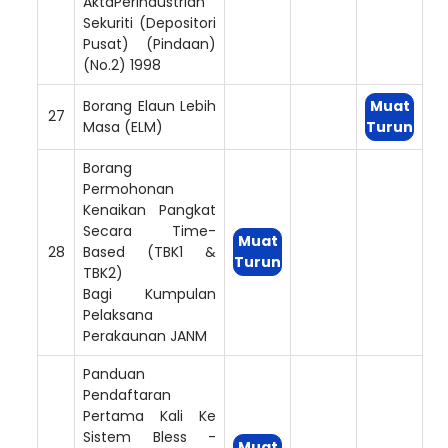
AktaPerindustrian
Sekuriti (Depositori
Pusat) (Pindaan)
(No.2) 1998
Borang Elaun Lebih
Muat
27
Masa (ELM)
Turun
Borang
Permohonan
Kenaikan Pangkat
Secara Time-
Muat
28
Based (TBK1 &
Turun
TBK2)
Bagi Kumpulan
Pelaksana
Perakaunan JANM
Panduan
Pendaftaran
Pertama Kali Ke
Sistem Bless -
Muat