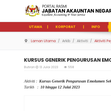
UTAMA
KORPORAT
INFO
Laman Utama
Arkib
Aktiviti
Aktiviti 
KURSUS GENERIK PENGURUSAN E
Butiran
13 Julai 2023
558
Aktiviti :
Kursus Generik Pengurusan Emolumen Se
Tarikh :
10 hingga 12 Julai 2023