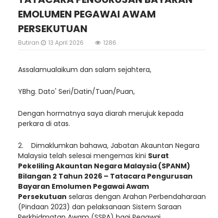
EMOLUMEN PEGAWAI AWAM
PERSEKUTUAN
Butiran
13 April 2026
1286
Assalamualaikum dan salam sejahtera,
YBhg. Dato' Seri/Datin/Tuan/Puan,
Dengan hormatnya saya diarah merujuk kepada
perkara di atas.
2. Dimaklumkan bahawa, Jabatan Akauntan Negara
Malaysia telah selesai mengemas kini
Surat
Pekeliling Akauntan Negara Malaysia (SPANM)
Bilangan 2 Tahun 2026 – Tatacara Pengurusan
Bayaran Emolumen Pegawai Awam
Persekutuan
selaras dengan Arahan Perbendaharaan
(Pindaan 2023) dan pelaksanaan Sistem Saraan
Perkhidmatan Awam (SSPA) bagi Pegawai