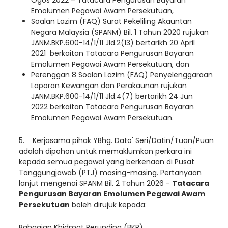
Emolumen Pegawai Awam Persekutuan,
Soalan Lazim (FAQ) Surat Pekeliling Akauntan
Negara Malaysia (SPANM) Bil. 1 Tahun 2020 rujukan
JANM.BKP.600-14/1/11 Jld.2(13) bertarikh 20 April
2021 berkaitan Tatacara Pengurusan Bayaran
Emolumen Pegawai Awam Persekutuan, dan
Perenggan 8 Soalan Lazim (FAQ) Penyelenggaraan
Laporan Kewangan dan Perakaunan rujukan
JANM.BKP.600-14/1/11 Jld.4(7) bertarikh 24 Jun
2022 berkaitan Tatacara Pengurusan Bayaran
Emolumen Pegawai Awam Persekutuan.
5.
Kerjasama pihak YBhg. Dato' Seri/Datin/Tuan/Puan
adalah dipohon untuk memaklumkan perkara ini
kepada semua pegawai yang berkenaan di Pusat
Tanggungjawab (PTJ) masing-masing.
Pertanyaan
lanjut mengenai
SPANM Bil. 2 Tahun 2026 -
Tatacara
Pengurusan Bayaran Emolumen Pegawai Awam
Persekutuan
boleh dirujuk kepada
:
Bahagian Khidmat Perunding (BKP),