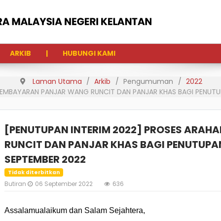
ARKIB
HUBUNGI KAMI
Laman Utama
Arkib
Pengumuman
2022
PEMBAYARAN PANJAR WANG RUNCIT DAN PANJAR KHAS BAGI PENUTU
[PENUTUPAN INTERIM 2022] PROSES ARA
RUNCIT DAN PANJAR KHAS BAGI PENUTUPA
SEPTEMBER 2022
Tidak diterbitkan
Butiran
06 September 2022
636
Assalamualaikum dan Salam Sejahtera,