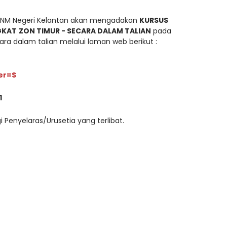
JANM Negeri Kelantan akan mengadakan
KURSUS
GKAT
ZON TIMUR - SECARA DALAM TALIAN
pada
ra dalam talian melalui laman web berikut :
er=S
1
enyelaras/Urusetia yang terlibat.