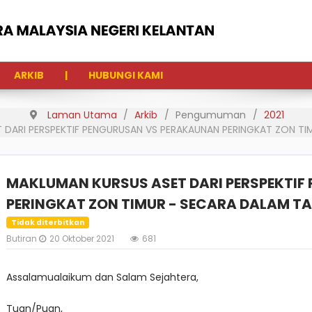
ARKIB
HUBUNGI KAMI
Laman Utama
Arkib
Pengumuman
2021
 DARI PERSPEKTIF PENGURUSAN VS PERAKAUNAN PERINGKAT ZON TI
MAKLUMAN KURSUS ASET DARI PERSPEKTI
PERINGKAT ZON TIMUR - SECARA DALAM TA
Tidak diterbitkan
Butiran
20 Oktober 2021
681
Assalamualaikum dan Salam Sejahtera,
Tuan/Puan,