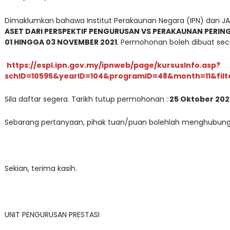
Dimaklumkan bahawa Institut Perakaunan Negara (IPN) dan 
ASET DARI PERSPEKTIF PENGURUSAN VS PERAKAUNAN PERIN
01 HINGGA 03 NOVEMBER 2021
. Permohonan boleh dibuat seca
https://espl.ipn.gov.my/ipnweb/page/kursusInfo.asp?
schID=10595&yearID=104&programID=48&month=11&filt
Sila daftar segera. Tarikh tutup permohonan :
25 Oktober 202
Sebarang pertanyaan, pihak tuan/puan bolehlah menghubungi P
Sekian, terima kasih.
UNIT PENGURUSAN PRESTASI